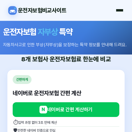
운전자보험비교사이트
운전자보험
자부상
특약
자동차사고로 인한 부상(자부상)을 보장하는 특약 정보를 안내해 드려요.
8개 보험사
운전자보험료
한눈에 비교
간편하게
네이버로 운전자보험 간편 계산
N
네이버로 간편 계산하기
⏱
입력 과정 없이 3초 만에 계산
🛡
안전한 네이버 인증으로 안심