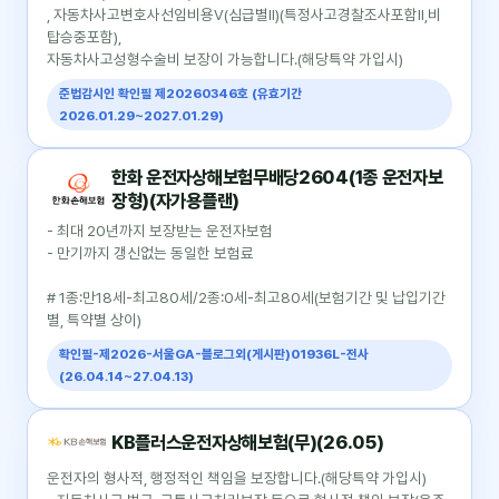
, 자동차사고변호사선임비용Ⅴ(심급별Ⅱ)(특정사고경찰조사포함Ⅱ,비
탑승중포함),
자동차사고성형수술비 보장이 가능합니다.(해당특약 가입시)
준법감시인 확인필 제20260346호 (유효기간
2026.01.29~2027.01.29)
한화 운전자상해보험무배당2604(1종 운전자보
장형)(자가용플랜)
- 최대 20년까지 보장받는 운전자보험
- 만기까지 갱신없는 동일한 보험료
# 1종:만18세-최고80세/2종:0세-최고80세(보험기간 및 납입기간
별, 특약별 상이)
확인필-제2026-서울GA-블로그외(게시판)01936L-전사
(26.04.14~27.04.13)
KB플러스운전자상해보험(무)(26.05)
운전자의 형사적, 행정적인 책임을 보장합니다.(해당특약 가입시)