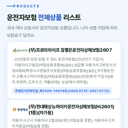
PRODUCTS
운전자보험
전체상품
리스트
국내 여러 보험사의 운전자보험 상품입니다. 나이·성별·직업에 따라
보험료가 달라요.
(무)프로미라이프 참좋은운전자상해보험2607
- 20년동안 보장 받을 수 있는 운전자보험(20년만기 가입시)
- 자동차사고벌금(비탑승중포함Ⅲ)(실손),심급별 자동차사고변호사선
임비용Ⅲ(특정사고경찰조사포함)(비탑승중포함Ⅲ)(실손),자가용운전
자 교통사고처리지원금(비탑승중포함Ⅲ)(실손)보장(특약 가입시)(음
주,무면허, 도주사고, 약물상태는 보상에서 제외됨)
준법감시인확인필_제2026-14674호(2026.07.13~2027.07.12)
(무)현대해상뉴하이카운전자상해보험(Hi2601)
(1종)(자가용)
자동차 사고시 자동차사고벌금Ⅲ(대인,비탑승중 포함), 자동차사고처
리지원금(비탑승중 포함)