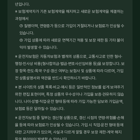
년입니다.
※ 보험계약자가 기존 보험계약을 해지하고 새로운 보험계약을 체결하는
과정에서
① 질병이력, 연령증가 등으로 가입이 거절되거나 보험료가 인상될 수
있습니다.
② 가입 상품에 따라 새로운 면책기간 적용 및 보장 제한 등 기타 불이
익이 발생할 수 있습니다.
※ 운전자보험은 자동차보험과 별개의 상품으로, 교통사고로 인한 형사·
행정·민사상 비용(형사합의금·벌금·변호사선임비용 등)을 보장합니다. 보
장 항목·한도·특약 구성·갱신 여부는 보험사 및 상품에 따라 다르며, 가입
전 상품설명서와 약관을 반드시 확인하시기 바랍니다.
※ 본 사이트의 상품 목록·비교·예시 등은 일반적인 정보를 쉽게 보여주기
위한 편집 표현이며, 특정 상품의 우수성이나 가입을 보증·권유하지 않습
니다. 나이·성별·직업·운전 형태 등에 따라 가입 가능한 담보와 가입금액,
보험료 등은 달라질 수 있습니다.
※ 운전자보험 중 일부는 갱신형 상품으로, 갱신 시점의 연령·위험률·손해
율 등에 따라 보험료가 인상될 수 있습니다. 가입 시 직업·운전 형태 등에
대한 고지의무가 있으며, 사실과 다르게 알릴 경우 보장 제한·계약 해지
등의 불이익이 발생할 수 있습니다.