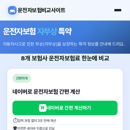
운전자보험비교사이트
운전자보험
자부상
특약
자동차사고로 인한 부상(자부상)을 보장하는 특약 정보를 안내해 드려요.
8개 보험사
운전자보험료
한눈에 비교
간편하게
네이버로 운전자보험 간편 계산
N
네이버로 간편 계산하기
⏱
입력 과정 없이 3초 만에 계산
🛡
안전한 네이버 인증으로 안심