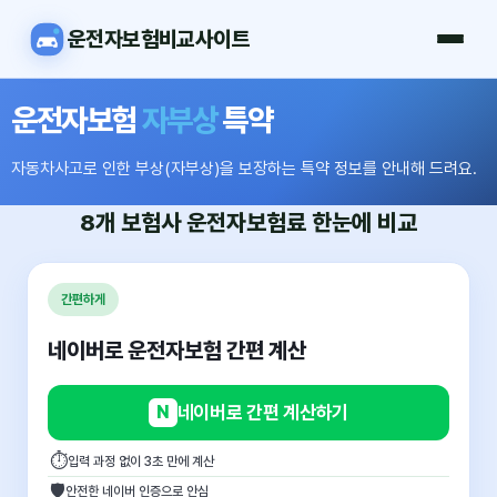
운전자보험비교사이트
운전자보험
자부상
특약
자동차사고로 인한 부상(자부상)을 보장하는 특약 정보를 안내해 드려요.
8개 보험사
운전자보험료
한눈에 비교
간편하게
네이버로 운전자보험 간편 계산
N
네이버로 간편 계산하기
⏱
입력 과정 없이 3초 만에 계산
🛡
안전한 네이버 인증으로 안심