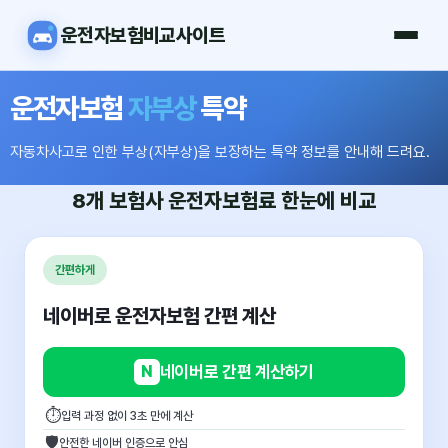
운전자보험비교사이트
운전자보험
자부상
특약
자동차사고로 인한 부상(자부상)을 보장하는 특약 정보를 안내해 드려요.
8개 보험사
운전자보험료
한눈에 비교
간편하게
네이버로 운전자보험 간편 계산
N
네이버로 간편 계산하기
⏱
입력 과정 없이 3초 만에 계산
🛡
안전한 네이버 인증으로 안심