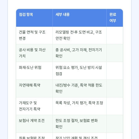
점검 항목
세부 내용
완료
여부
건물 면적 및 구조
리모델링 전·후 도면 비교, 구조
변경
안전 확인
공사 비용 및 자산
총 공사비, 고가 자재, 전자기기
가치
확인
화재·도난 위험
위험 요소 평가, 도난 방지 시설
점검
자연재해 특약
내진/방수 기준, 특약 적용 한도
확인
가재도구 및
목록 작성, 가치 평가, 특약 조정
전자기기 특약
보험사 계약 조건
한도 조정 절차, 보험료 변화
확인
최종 보험료 조정
장기 납입 계획 및 갱신 조건