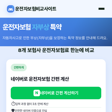
운전자보험비교사이트
운전자보험
자부상
특약
자동차사고로 인한 부상(자부상)을 보장하는 특약 정보를 안내해 드려요.
8개 보험사
운전자보험료
한눈에 비교
간편하게
네이버로 운전자보험 간편 계산
N
네이버로 간편 계산하기
⏱
입력 과정 없이 3초 만에 계산
🛡
안전한 네이버 인증으로 안심