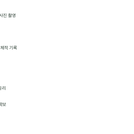
 사진 촬영
구체적 기록
유리
확보