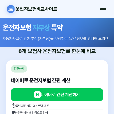
운전자보험비교사이트
운전자보험
자부상
특약
자동차사고로 인한 부상(자부상)을 보장하는 특약 정보를 안내해 드려요.
8개 보험사
운전자보험료
한눈에 비교
간편하게
네이버로 운전자보험 간편 계산
N
네이버로 간편 계산하기
⏱
입력 과정 없이 3초 만에 계산
🛡
안전한 네이버 인증으로 안심