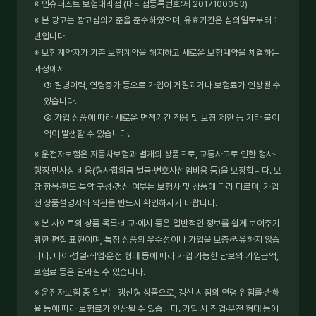
※ 인슈퍼스트 보험대리점 (대리점등록번호:제 2017100053)
※ 본 광고는 광고심의기준을 준수하였으며, 유효기간은 심의일로부터 1
년입니다.
※ 보험계약자가 기존 보험계약을 해지하고 새로운 보험계약을 체결하는
과정에서
① 질병이력, 연령증가 등으로 가입이 거절되거나 보험료가 인상될 수
있습니다.
② 가입 상품에 따라 새로운 면책기간 적용 및 보장 제한 등 기타 불이
익이 발생할 수 있습니다.
※ 운전자보험은 자동차보험과 별개의 상품으로, 교통사고로 인한 형사·
행정·민사상 비용(형사합의금·벌금·변호사선임비용 등)을 보장합니다. 보
장 항목·한도·특약 구성·갱신 여부는 보험사 및 상품에 따라 다르며, 가입
전 상품설명서와 약관을 반드시 확인하시기 바랍니다.
※ 본 사이트의 상품 목록·비교·예시 등은 일반적인 정보를 쉽게 보여주기
위한 편집 표현이며, 특정 상품의 우수성이나 가입을 보증·권유하지 않습
니다. 나이·성별·직업·운전 형태 등에 따라 가입 가능한 담보와 가입금액,
보험료 등은 달라질 수 있습니다.
※ 운전자보험 중 일부는 갱신형 상품으로, 갱신 시점의 연령·위험률·손해
율 등에 따라 보험료가 인상될 수 있습니다. 가입 시 직업·운전 형태 등에