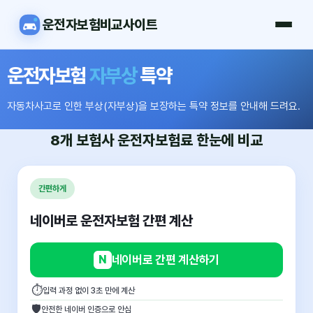
운전자보험비교사이트
운전자보험
자부상
특약
자동차사고로 인한 부상(자부상)을 보장하는 특약 정보를 안내해 드려요.
8개 보험사
운전자보험료
한눈에 비교
간편하게
네이버로 운전자보험 간편 계산
N
네이버로 간편 계산하기
⏱
입력 과정 없이 3초 만에 계산
🛡
안전한 네이버 인증으로 안심