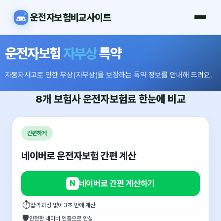
운전자보험비교사이트
운전자보험
자부상
특약
자동차사고로 인한 부상(자부상)을 보장하는 특약 정보를 안내해 드려요.
8개 보험사
운전자보험료
한눈에 비교
간편하게
네이버로 운전자보험 간편 계산
N
네이버로 간편 계산하기
⏱
입력 과정 없이 3초 만에 계산
🛡
안전한 네이버 인증으로 안심