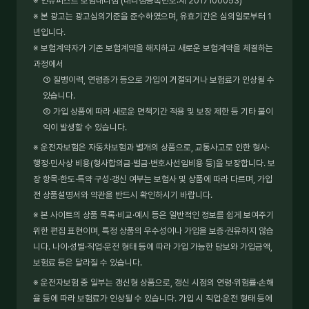
※ 인슈퍼스트 보험대리점 (대리점등록번호:제 2017100053)
※ 본 광고는 광고심의기준을 준수하였으며, 유효기간은 심의일로부터 1
년입니다.
※ 보험계약자가 기존 보험계약을 해지하고 새로운 보험계약을 체결하는
과정에서
① 질병이력, 연령증가 등으로 가입이 거절되거나 보험료가 인상될 수
있습니다.
② 가입 상품에 따라 새로운 면책기간 적용 및 보장 제한 등 기타 불이
익이 발생할 수 있습니다.
※ 운전자보험은 자동차보험과 별개의 상품으로, 교통사고로 인한 형사·
행정·민사상 비용(형사합의금·벌금·변호사선임비용 등)을 보장합니다. 보
장 항목·한도·특약 구성·갱신 여부는 보험사 및 상품에 따라 다르며, 가입
전 상품설명서와 약관을 반드시 확인하시기 바랍니다.
※ 본 사이트의 상품 목록·비교·예시 등은 일반적인 정보를 쉽게 보여주기
위한 편집 표현이며, 특정 상품의 우수성이나 가입을 보증·권유하지 않습
니다. 나이·성별·직업·운전 형태 등에 따라 가입 가능한 담보와 가입금액,
보험료 등은 달라질 수 있습니다.
※ 운전자보험 중 일부는 갱신형 상품으로, 갱신 시점의 연령·위험률·손해
율 등에 따라 보험료가 인상될 수 있습니다. 가입 시 직업·운전 형태 등에