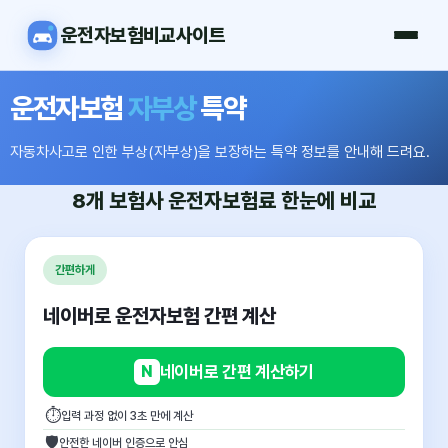
운전자보험비교사이트
운전자보험
자부상
특약
자동차사고로 인한 부상(자부상)을 보장하는 특약 정보를 안내해 드려요.
8개 보험사
운전자보험료
한눈에 비교
간편하게
네이버로 운전자보험 간편 계산
N
네이버로 간편 계산하기
⏱
입력 과정 없이 3초 만에 계산
🛡
안전한 네이버 인증으로 안심