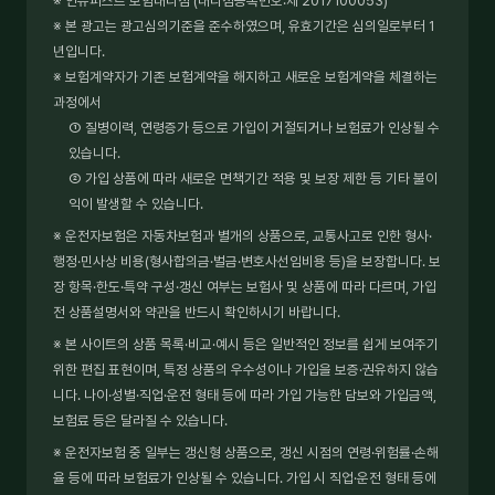
※ 인슈퍼스트 보험대리점 (대리점등록번호:제 2017100053)
※ 본 광고는 광고심의기준을 준수하였으며, 유효기간은 심의일로부터 1
년입니다.
※ 보험계약자가 기존 보험계약을 해지하고 새로운 보험계약을 체결하는
과정에서
① 질병이력, 연령증가 등으로 가입이 거절되거나 보험료가 인상될 수
있습니다.
② 가입 상품에 따라 새로운 면책기간 적용 및 보장 제한 등 기타 불이
익이 발생할 수 있습니다.
※ 운전자보험은 자동차보험과 별개의 상품으로, 교통사고로 인한 형사·
행정·민사상 비용(형사합의금·벌금·변호사선임비용 등)을 보장합니다. 보
장 항목·한도·특약 구성·갱신 여부는 보험사 및 상품에 따라 다르며, 가입
전 상품설명서와 약관을 반드시 확인하시기 바랍니다.
※ 본 사이트의 상품 목록·비교·예시 등은 일반적인 정보를 쉽게 보여주기
위한 편집 표현이며, 특정 상품의 우수성이나 가입을 보증·권유하지 않습
니다. 나이·성별·직업·운전 형태 등에 따라 가입 가능한 담보와 가입금액,
보험료 등은 달라질 수 있습니다.
※ 운전자보험 중 일부는 갱신형 상품으로, 갱신 시점의 연령·위험률·손해
율 등에 따라 보험료가 인상될 수 있습니다. 가입 시 직업·운전 형태 등에