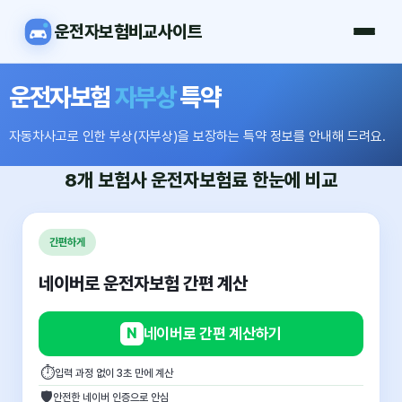
운전자보험비교사이트
운전자보험
자부상
특약
자동차사고로 인한 부상(자부상)을 보장하는 특약 정보를 안내해 드려요.
8개 보험사
운전자보험료
한눈에 비교
간편하게
네이버로 운전자보험 간편 계산
N
네이버로 간편 계산하기
⏱
입력 과정 없이 3초 만에 계산
🛡
안전한 네이버 인증으로 안심