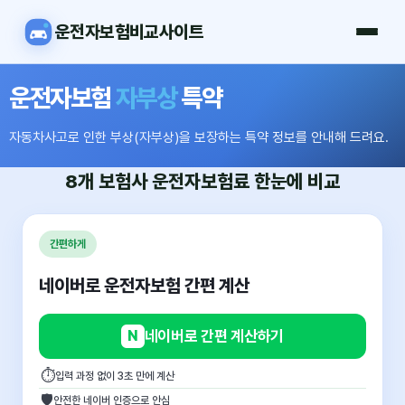
운전자보험비교사이트
운전자보험
자부상
특약
자동차사고로 인한 부상(자부상)을 보장하는 특약 정보를 안내해 드려요.
8개 보험사
운전자보험료
한눈에 비교
간편하게
네이버로 운전자보험 간편 계산
N
네이버로 간편 계산하기
⏱
입력 과정 없이 3초 만에 계산
🛡
안전한 네이버 인증으로 안심