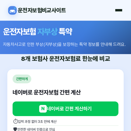
운전자보험비교사이트
운전자보험
자부상
특약
자동차사고로 인한 부상(자부상)을 보장하는 특약 정보를 안내해 드려요.
8개 보험사
운전자보험료
한눈에 비교
간편하게
네이버로 운전자보험 간편 계산
N
네이버로 간편 계산하기
⏱
입력 과정 없이 3초 만에 계산
🛡
안전한 네이버 인증으로 안심