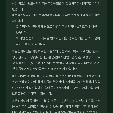
※ 본 광고는 광고심의기준을 준수하였으며, 유효기간은 심의일로부터 1
년입니다.
※ 보험계약자가 기존 보험계약을 해지하고 새로운 보험계약을 체결하는
과정에서
① 질병이력, 연령증가 등으로 가입이 거절되거나 보험료가 인상될 수
있습니다.
② 가입 상품에 따라 새로운 면책기간 적용 및 보장 제한 등 기타 불이
익이 발생할 수 있습니다.
※ 운전자보험은 자동차보험과 별개의 상품으로, 교통사고로 인한 형사·
행정·민사상 비용(형사합의금·벌금·변호사선임비용 등)을 보장합니다. 보
장 항목·한도·특약 구성·갱신 여부는 보험사 및 상품에 따라 다르며, 가입
전 상품설명서와 약관을 반드시 확인하시기 바랍니다.
※ 본 사이트의 상품 목록·비교·예시 등은 일반적인 정보를 쉽게 보여주기
위한 편집 표현이며, 특정 상품의 우수성이나 가입을 보증·권유하지 않습
니다. 나이·성별·직업·운전 형태 등에 따라 가입 가능한 담보와 가입금액,
보험료 등은 달라질 수 있습니다.
※ 운전자보험 중 일부는 갱신형 상품으로, 갱신 시점의 연령·위험률·손해
율 등에 따라 보험료가 인상될 수 있습니다. 가입 시 직업·운전 형태 등에
대한 고지의무가 있으며, 사실과 다르게 알릴 경우 보장 제한·계약 해지