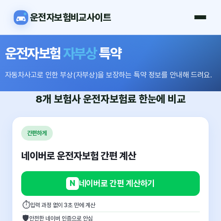
운전자보험비교사이트
운전자보험
자부상
특약
자동차사고로 인한 부상(자부상)을 보장하는 특약 정보를 안내해 드려요.
8개 보험사
운전자보험료
한눈에 비교
간편하게
네이버로 운전자보험 간편 계산
N
네이버로 간편 계산하기
⏱
입력 과정 없이 3초 만에 계산
🛡
안전한 네이버 인증으로 안심