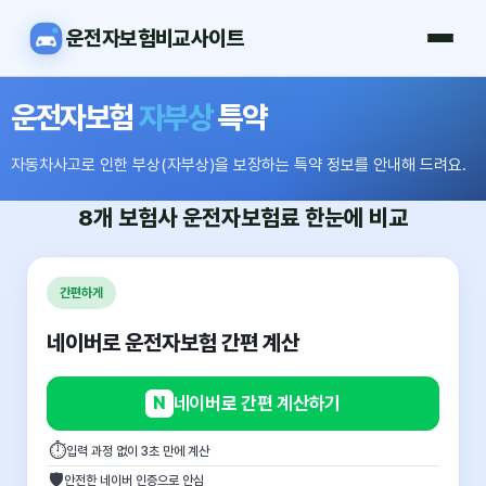
운전자보험비교사이트
운전자보험
자부상
특약
자동차사고로 인한 부상(자부상)을 보장하는 특약 정보를 안내해 드려요.
8개 보험사
운전자보험료
한눈에 비교
간편하게
네이버로 운전자보험 간편 계산
N
네이버로 간편 계산하기
⏱
입력 과정 없이 3초 만에 계산
🛡
안전한 네이버 인증으로 안심