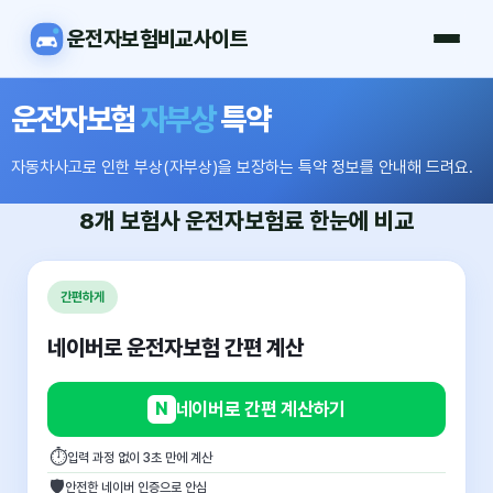
운전자보험비교사이트
운전자보험
자부상
특약
자동차사고로 인한 부상(자부상)을 보장하는 특약 정보를 안내해 드려요.
8개 보험사
운전자보험료
한눈에 비교
간편하게
네이버로 운전자보험 간편 계산
N
네이버로 간편 계산하기
⏱
입력 과정 없이 3초 만에 계산
🛡
안전한 네이버 인증으로 안심