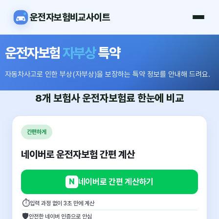
운전자보험비교사이트
운전자보험
자부상
특약
자동차사고로 인한 부상(자부상)을 보장하는 특약 정보를 안내해 드려요.
8개 보험사
운전자보험료
한눈에 비교
간편하게
네이버로 운전자보험 간편 계산
N
네이버로 간편 계산하기
⏱
입력 과정 없이 3초 만에 계산
🛡
안전한 네이버 인증으로 안심