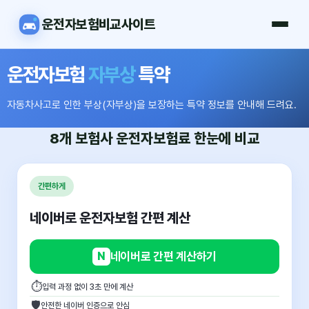
운전자보험비교사이트
운전자보험
자부상
특약
자동차사고로 인한 부상(자부상)을 보장하는 특약 정보를 안내해 드려요.
8개 보험사
운전자보험료
한눈에 비교
간편하게
네이버로 운전자보험 간편 계산
N
네이버로 간편 계산하기
⏱
입력 과정 없이 3초 만에 계산
🛡
안전한 네이버 인증으로 안심