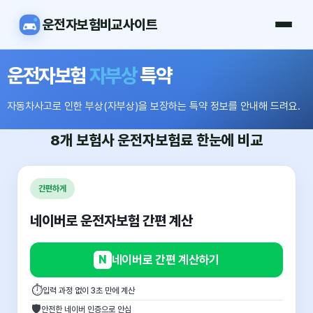
운전자보험비교사이트
운전자보험
자부상
특약
자동차사고로 인한 부상(자부상)을 보장하는 특약 정보를 안내해 드려요.
8개 보험사
운전자보험료
한눈에 비교
간편하게
네이버로 운전자보험 간편 계산
N
네이버로 간편 계산하기
⏱
입력 과정 없이 3초 만에 계산
🛡
안전한 네이버 인증으로 안심