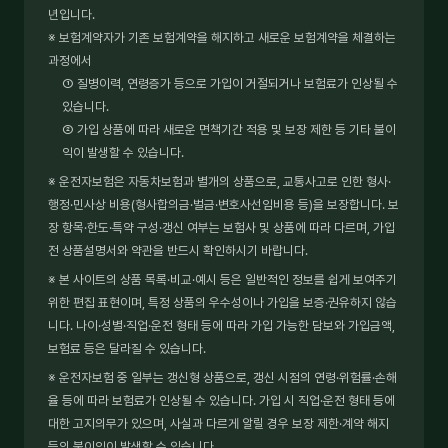
년입니다.
※ 보험계약자가 기존 보험계약을 해지하고 새로운 보험계약을 체결하는
과정에서
① 질병이력, 연령증가 등으로 가입이 거절되거나 보험료가 인상될 수
있습니다.
② 가입 상품에 따라 새로운 면책기간 적용 및 보장 제한 등 기타 불이
익이 발생할 수 있습니다.
※ 운전자보험은 자동차보험과 별개의 상품으로, 교통사고로 인한 형사·
행정·민사상 비용(형사합의금·벌금·변호사선임비용 등)을 보장합니다. 보
장 항목·한도·특약 구성·갱신 여부는 보험사 및 상품에 따라 다르며, 가입
전 상품설명서와 약관을 반드시 확인하시기 바랍니다.
※ 본 사이트의 상품 목록·비교·예시 등은 일반적인 정보를 쉽게 보여주기
위한 편집 표현이며, 특정 상품의 우수성이나 가입을 보증·권유하지 않습
니다. 나이·성별·직업·운전 형태 등에 따라 가입 가능한 담보와 가입금액,
보험료 등은 달라질 수 있습니다.
※ 운전자보험 중 일부는 갱신형 상품으로, 갱신 시점의 연령·위험률·손해
율 등에 따라 보험료가 인상될 수 있습니다. 가입 시 직업·운전 형태 등에
대한 고지의무가 있으며, 사실과 다르게 알릴 경우 보장 제한·계약 해지
등의 불이익이 발생할 수 있습니다.