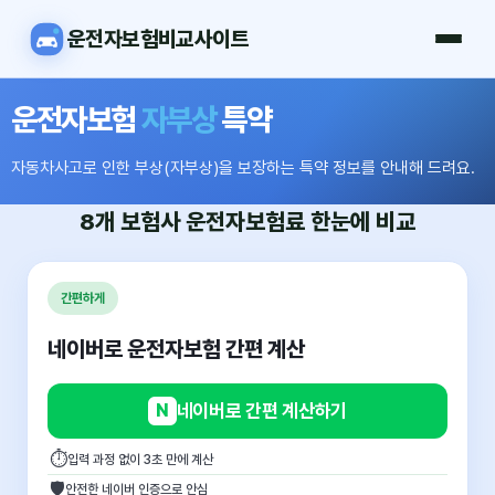
운전자보험비교사이트
운전자보험
자부상
특약
자동차사고로 인한 부상(자부상)을 보장하는 특약 정보를 안내해 드려요.
8개 보험사
운전자보험료
한눈에 비교
간편하게
네이버로 운전자보험 간편 계산
N
네이버로 간편 계산하기
⏱
입력 과정 없이 3초 만에 계산
🛡
안전한 네이버 인증으로 안심