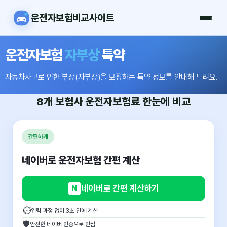
운전자보험비교사이트
운전자보험
자부상
특약
자동차사고로 인한 부상(자부상)을 보장하는 특약 정보를 안내해 드려요.
8개 보험사
운전자보험료
한눈에 비교
간편하게
네이버로 운전자보험 간편 계산
N
네이버로 간편 계산하기
⏱
입력 과정 없이 3초 만에 계산
🛡
안전한 네이버 인증으로 안심