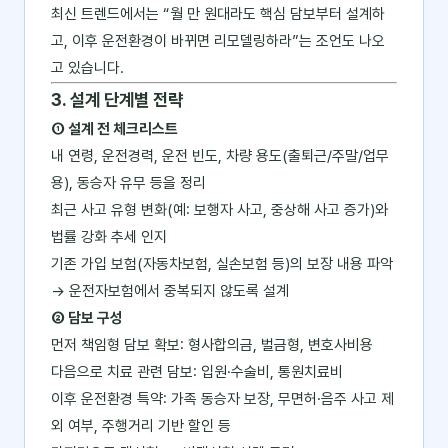
최신 트렌드에서는 “월 만 원대라도 핵심 담보부터 설계하
고, 이후 운전환경이 바뀌면 리모델링하라”는 조언도 나오
고 있습니다.
3. 설계 단계별 전략
① 설계 전 체크리스트
내 연령, 운전경력, 운전 빈도, 차량 용도(출퇴근/주말/업무
용), 동승자 유무 등을 정리
최근 사고 유형 변화(예: 보행자 사고, 중상해 사고 증가)와
법률 강화 추세 인지
기존 가입 보험(자동차보험, 실손보험 등)의 보장 내용 파악
→ 운전자보험에서 중복되지 않도록 설계
② 담보 구성
먼저 책임형 담보 확보: 형사합의금, 벌금형, 변호사비용
다음으로 치료 관련 담보: 입원·수술비, 통원치료비
이후 운전환경 특약: 가족 동승자 보장, 무면허·음주 사고 제
외 여부, 주행거리 기반 할인 등