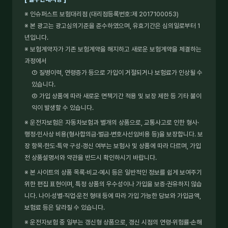
※ 인슈퍼스트 보험대리점 (대리점등록번호:제 2017100053)
※ 본 광고는 광고심의기준을 준수하였으며, 유효기간은 심의일로부터 1
년입니다.
※ 보험계약자가 기존 보험계약을 해지하고 새로운 보험계약을 체결하는
과정에서
① 질병이력, 연령증가 등으로 가입이 거절되거나 보험료가 인상될 수
있습니다.
② 가입 상품에 따라 새로운 면책기간 적용 및 보장 제한 등 기타 불이
익이 발생할 수 있습니다.
※ 운전자보험은 자동차보험과 별개의 상품으로, 교통사고로 인한 형사·
행정·민사상 비용(형사합의금·벌금·변호사선임비용 등)을 보장합니다. 보
장 항목·한도·특약 구성·갱신 여부는 보험사 및 상품에 따라 다르며, 가입
전 상품설명서와 약관을 반드시 확인하시기 바랍니다.
※ 본 사이트의 상품 목록·비교·예시 등은 일반적인 정보를 쉽게 보여주기
위한 편집 표현이며, 특정 상품의 우수성이나 가입을 보증·권유하지 않습
니다. 나이·성별·직업·운전 형태 등에 따라 가입 가능한 담보와 가입금액,
보험료 등은 달라질 수 있습니다.
※ 운전자보험 중 일부는 갱신형 상품으로, 갱신 시점의 연령·위험률·손해