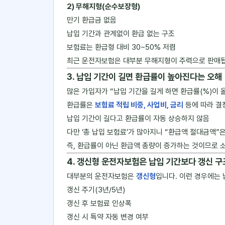
2) 무해지형(순수보장형)
만기 환급금 없음
납입 기간과 관계없이 환급 없는 구조
보험료는 환급형 대비 30~50% 저렴
최근 운전자보험은 대부분 무해지형이 주력으로 판매됩
3. 납입 기간이 길면 환급률이 높아진다는 오해
많은 가입자가 “납입 기간을 길게 하면 환급률(%)이
환급률은
보험료 적립 비중, 사업비, 금리
등에 따라 결
납입 기간이 길다고 환급률이 자동 상승하지 않음
다만 ‘총 납입 보험료’가 많아지니 “환급액 절대금액”은
즉, 환급률이 아닌 환급액 총량이 증가하는 것이므로
4. 갱신형 운전자보험은 납입 기간보다 갱신 구
대부분의 운전자보험은
갱신형
입니다. 이런 경우에는
갱신 주기(3년/5년)
갱신 후 보험료 인상폭
갱신 시 특약 자동 변경 여부