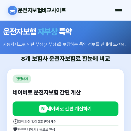
운전자보험비교사이트
운전자보험
자부상
특약
자동차사고로 인한 부상(자부상)을 보장하는 특약 정보를 안내해 드려요.
8개 보험사
운전자보험료
한눈에 비교
간편하게
네이버로 운전자보험 간편 계산
N
네이버로 간편 계산하기
⏱
입력 과정 없이 3초 만에 계산
🛡
안전한 네이버 인증으로 안심