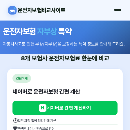
운전자보험비교사이트
운전자보험
자부상
특약
자동차사고로 인한 부상(자부상)을 보장하는 특약 정보를 안내해 드려요.
8개 보험사
운전자보험료
한눈에 비교
간편하게
네이버로 운전자보험 간편 계산
N
네이버로 간편 계산하기
⏱
입력 과정 없이 3초 만에 계산
🛡
안전한 네이버 인증으로 안심