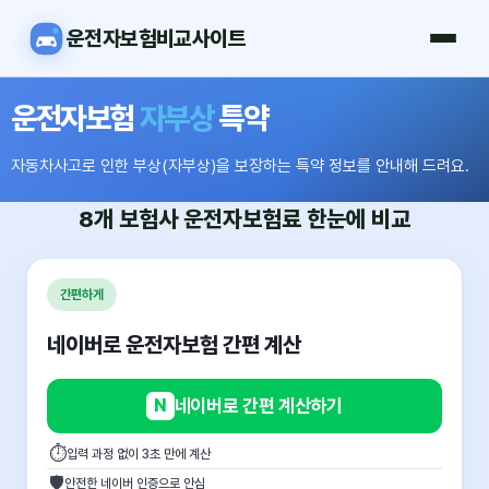
운전자보험비교사이트
운전자보험
자부상
특약
자동차사고로 인한 부상(자부상)을 보장하는 특약 정보를 안내해 드려요.
8개 보험사
운전자보험료
한눈에 비교
간편하게
네이버로 운전자보험 간편 계산
N
네이버로 간편 계산하기
⏱
입력 과정 없이 3초 만에 계산
🛡
안전한 네이버 인증으로 안심