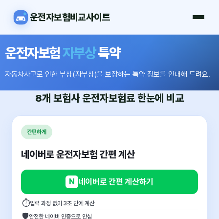
운전자보험비교사이트
운전자보험
자부상
특약
자동차사고로 인한 부상(자부상)을 보장하는 특약 정보를 안내해 드려요.
8개 보험사
운전자보험료
한눈에 비교
간편하게
네이버로 운전자보험 간편 계산
N
네이버로 간편 계산하기
⏱
입력 과정 없이 3초 만에 계산
🛡
안전한 네이버 인증으로 안심