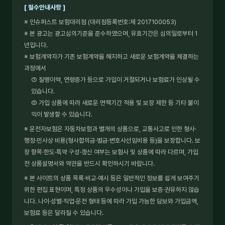
[ 필수안내사항 ]
※ 인슈퍼스트 보험대리점 (대리점등록번호:제 2017100053)
※ 본 광고는 광고심의기준을 준수하였으며, 유효기간은 심의일로부터 1
년입니다.
※ 보험계약자가 기존 보험계약을 해지하고 새로운 보험계약을 체결하는
과정에서
① 질병이력, 연령증가 등으로 가입이 거절되거나 보험료가 인상될 수
있습니다.
② 가입 상품에 따라 새로운 면책기간 적용 및 보장 제한 등 기타 불이
익이 발생할 수 있습니다.
※ 운전자보험은 자동차보험과 별개의 상품으로, 교통사고로 인한 형사·
행정·민사상 비용(형사합의금·벌금·변호사선임비용 등)을 보장합니다. 보
장 항목·한도·특약 구성·갱신 여부는 보험사 및 상품에 따라 다르며, 가입
전 상품설명서와 약관을 반드시 확인하시기 바랍니다.
※ 본 사이트의 상품 목록·비교·예시 등은 일반적인 정보를 쉽게 보여주기
위한 편집 표현이며, 특정 상품의 우수성이나 가입을 보증·권유하지 않습
니다. 나이·성별·직업·운전 형태 등에 따라 가입 가능한 담보와 가입금액,
보험료 등은 달라질 수 있습니다.