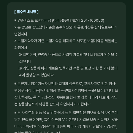
[ 필수안내사항 ]
※ 인슈퍼스트 보험대리점 (대리점등록번호:제 2017100053)
※ 본 광고는 광고심의기준을 준수하였으며, 유효기간은 심의일로부터 1
년입니다.
※ 보험계약자가 기존 보험계약을 해지하고 새로운 보험계약을 체결하는
과정에서
① 질병이력, 연령증가 등으로 가입이 거절되거나 보험료가 인상될 수
있습니다.
② 가입 상품에 따라 새로운 면책기간 적용 및 보장 제한 등 기타 불이
익이 발생할 수 있습니다.
※ 운전자보험은 자동차보험과 별개의 상품으로, 교통사고로 인한 형사·
행정·민사상 비용(형사합의금·벌금·변호사선임비용 등)을 보장합니다. 보
장 항목·한도·특약 구성·갱신 여부는 보험사 및 상품에 따라 다르며, 가입
전 상품설명서와 약관을 반드시 확인하시기 바랍니다.
※ 본 사이트의 상품 목록·비교·예시 등은 일반적인 정보를 쉽게 보여주기
위한 편집 표현이며, 특정 상품의 우수성이나 가입을 보증·권유하지 않습
니다. 나이·성별·직업·운전 형태 등에 따라 가입 가능한 담보와 가입금액,