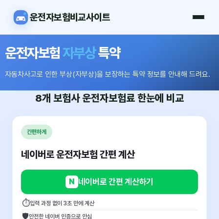
운전자보험비교사이트
운전자보험
자부상
특약
자동차사고로 인한 부상(자부상)을 보장하는 특약 정보를 안내해 드려요.
8개 보험사
운전자보험료
한눈에 비교
간편하게
네이버로 운전자보험 간편 계산
N
네이버로 간편 계산하기
⏱
입력 과정 없이 3초 만에 계산
🛡
안전한 네이버 인증으로 안심