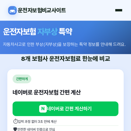
운전자보험비교사이트
운전자보험
자부상
특약
자동차사고로 인한 부상(자부상)을 보장하는 특약 정보를 안내해 드려요.
8개 보험사
운전자보험료
한눈에 비교
간편하게
네이버로 운전자보험 간편 계산
N
네이버로 간편 계산하기
⏱
입력 과정 없이 3초 만에 계산
🛡
안전한 네이버 인증으로 안심