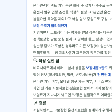
온라인·다이렉트 가입 옵션 활용 → 설계사 수수료 등
운전자 범위·연령 조건을 적절히 설정 → ‘본인만 운전’
불필요한 특약을 제외하고 핵심 담보 중심으로 구성 →
보장 구조가 합리적인가
저렴이면서 고보장이라는 평가를 받을 상품에는 다음과
정액보상형 담보 중심 설계 → 명확한 한도 설정이 있
실손형 담보가 포함된 경우라도 기존 보장(예: 실손보험
면책조항 및 보장 제외사유가 과도하지 않은가를 확인 
🔍 적용 실전 팁
비교사이트에서 여러 보험사 상품을
보장내용+한도
위
핵심 담보(형사합의금, 벌금, 변호사비용)가
천 만원대
온라인 가입 여부, 모바일 청구 가능 여부, 서비스 편
가입 전 기존 자동차보험·실손보험 등에서 이미 보장이
보험료가 지나치게 낮으면 ‘보장은 실질적으로 어떠한가
📌 결론
저렴하면서도 고보장형 운전자보험을 설계하기 위해