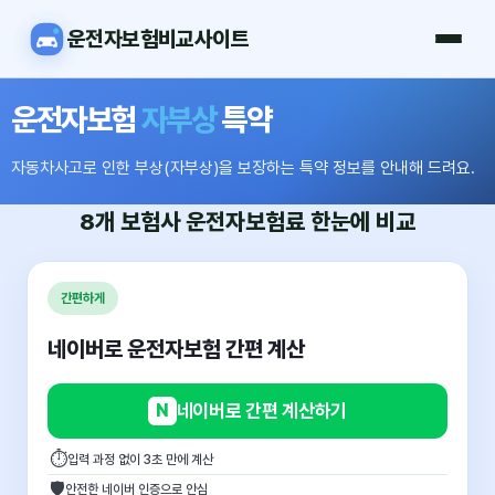
운전자보험비교사이트
운전자보험
자부상
특약
자동차사고로 인한 부상(자부상)을 보장하는 특약 정보를 안내해 드려요.
8개 보험사
운전자보험료
한눈에 비교
간편하게
네이버로 운전자보험 간편 계산
N
네이버로 간편 계산하기
⏱
입력 과정 없이 3초 만에 계산
🛡
안전한 네이버 인증으로 안심