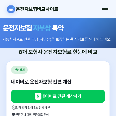
운전자보험비교사이트
운전자보험
자부상
특약
자동차사고로 인한 부상(자부상)을 보장하는 특약 정보를 안내해 드려요.
8개 보험사
운전자보험료
한눈에 비교
간편하게
네이버로 운전자보험 간편 계산
N
네이버로 간편 계산하기
⏱
입력 과정 없이 3초 만에 계산
🛡
안전한 네이버 인증으로 안심