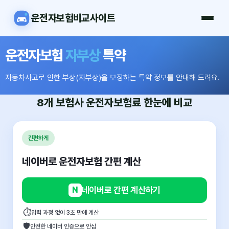
운전자보험비교사이트
운전자보험
자부상
특약
자동차사고로 인한 부상(자부상)을 보장하는 특약 정보를 안내해 드려요.
8개 보험사
운전자보험료
한눈에 비교
간편하게
네이버로 운전자보험 간편 계산
N
네이버로 간편 계산하기
⏱
입력 과정 없이 3초 만에 계산
🛡
안전한 네이버 인증으로 안심