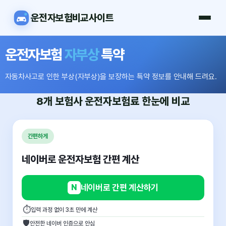
운전자보험비교사이트
운전자보험
자부상
특약
자동차사고로 인한 부상(자부상)을 보장하는 특약 정보를 안내해 드려요.
8개 보험사
운전자보험료
한눈에 비교
간편하게
네이버로 운전자보험 간편 계산
N
네이버로 간편 계산하기
⏱
입력 과정 없이 3초 만에 계산
🛡
안전한 네이버 인증으로 안심