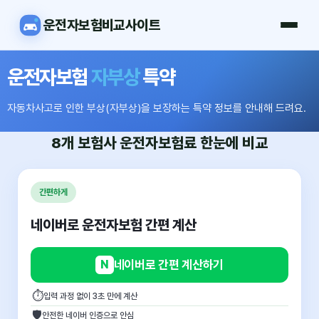
운전자보험비교사이트
운전자보험
자부상
특약
자동차사고로 인한 부상(자부상)을 보장하는 특약 정보를 안내해 드려요.
8개 보험사
운전자보험료
한눈에 비교
간편하게
네이버로 운전자보험 간편 계산
N
네이버로 간편 계산하기
⏱
입력 과정 없이 3초 만에 계산
🛡
안전한 네이버 인증으로 안심