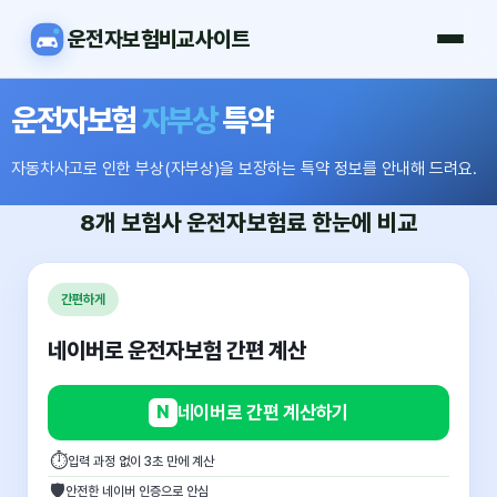
운전자보험비교사이트
운전자보험
자부상
특약
자동차사고로 인한 부상(자부상)을 보장하는 특약 정보를 안내해 드려요.
8개 보험사
운전자보험료
한눈에 비교
간편하게
네이버로 운전자보험 간편 계산
N
네이버로 간편 계산하기
⏱
입력 과정 없이 3초 만에 계산
🛡
안전한 네이버 인증으로 안심