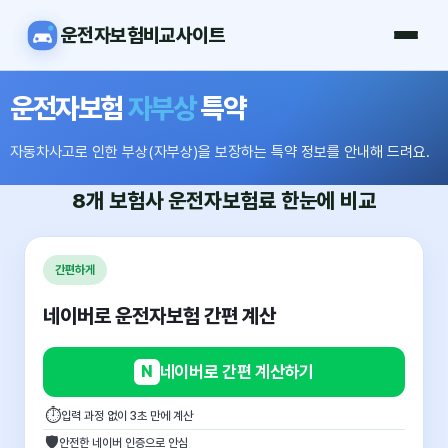
운전자보험비교사이트
운전자보험
자부상
특약
자동차사고로 인한 부상(자부상)을 보장하는 특약 정보를 안내해 드려요.
8개 보험사
운전자보험료
한눈에 비교
간편하게
네이버로 운전자보험 간편 계산
N
네이버로 간편 계산하기
⏱
입력 과정 없이 3초 만에 계산
🛡
안전한 네이버 인증으로 안심