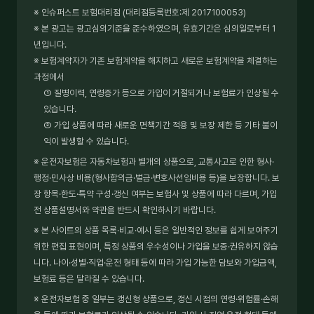
※ 인슈퍼스트 보험대리점 (대리점등록번호:제 2017100053)
※ 본 광고는 광고심의기준을 준수하였으며, 유효기간은 심의일로부터 1
년입니다.
※ 보험계약자가 기존 보험계약을 해지하고 새로운 보험계약을 체결하는
과정에서
① 질병이력, 연령증가 등으로 가입이 거절되거나 보험료가 인상될 수
있습니다.
② 가입 상품에 따라 새로운 면책기간 적용 및 보장 제한 등 기타 불이
익이 발생할 수 있습니다.
※ 운전자보험은 자동차보험과 별개의 상품으로, 교통사고로 인한 형사·
행정·민사상 비용(형사합의금·벌금·변호사선임비용 등)을 보장합니다. 보
장 항목·한도·특약 구성·갱신 여부는 보험사 및 상품에 따라 다르며, 가입
전 상품설명서와 약관을 반드시 확인하시기 바랍니다.
※ 본 사이트의 상품 목록·비교·예시 등은 일반적인 정보를 쉽게 보여주기
위한 편집 표현이며, 특정 상품의 우수성이나 가입을 보증·권유하지 않습
니다. 나이·성별·직업·운전 형태 등에 따라 가입 가능한 담보와 가입금액,
보험료 등은 달라질 수 있습니다.
※ 운전자보험 중 일부는 갱신형 상품으로, 갱신 시점의 연령·위험률·손해