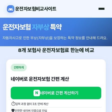
운전자보험비교사이트
운전자보험
자부상
특약
자동차사고로 인한 부상(자부상)을 보장하는 특약 정보를 안내해 드려요.
8개 보험사
운전자보험료
한눈에 비교
간편하게
네이버로 운전자보험 간편 계산
N
네이버로 간편 계산하기
⏱
입력 과정 없이 3초 만에 계산
🛡
안전한 네이버 인증으로 안심