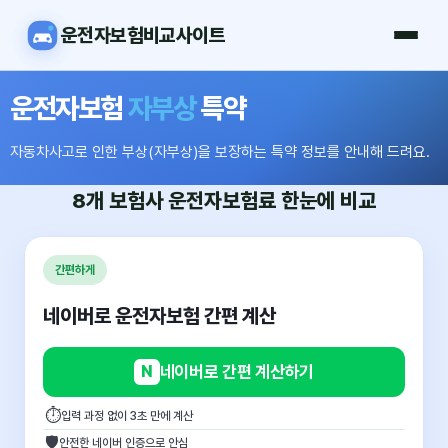
운전자보험비교사이트
운전자보험
자부상
특약
자동차사고로 인한 부상(자부상)을 보장하는 특약 정보를 안내해 드려요.
8개 보험사
운전자보험료
한눈에 비교
간편하게
네이버로 운전자보험 간편 계산
N
네이버로 간편 계산하기
⏱
입력 과정 없이 3초 만에 계산
🛡
안전한 네이버 인증으로 안심