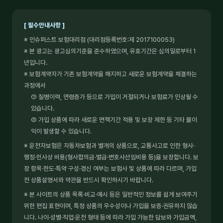
[ 필수안내사항 ]
※ 인슈퍼스트 보험대리점 (대리점등록번호:제 2017100053)
※ 본 광고는 광고심의기준을 준수하였으며, 유효기간은 심의일로부터 1
년입니다.
※ 보험계약자가 기존 보험계약을 해지하고 새로운 보험계약을 체결하는
과정에서
① 질병이력, 연령증가 등으로 가입이 거절되거나 보험료가 인상될 수
있습니다.
② 가입 상품에 따라 새로운 면책기간 적용 및 보장 제한 등 기타 불이
익이 발생할 수 있습니다.
※ 운전자보험은 자동차보험과 별개의 상품으로, 교통사고로 인한 형사·
행정·민사상 비용(형사합의금·벌금·변호사선임비용 등)을 보장합니다. 보
장 항목·한도·특약 구성·갱신 여부는 보험사 및 상품에 따라 다르며, 가입
전 상품설명서와 약관을 반드시 확인하시기 바랍니다.
※ 본 사이트의 상품 목록·비교·예시 등은 일반적인 정보를 쉽게 보여주기
위한 편집 표현이며, 특정 상품의 우수성이나 가입을 보증·권유하지 않습
니다. 나이·성별·직업·운전 형태 등에 따라 가입 가능한 담보와 가입금액,