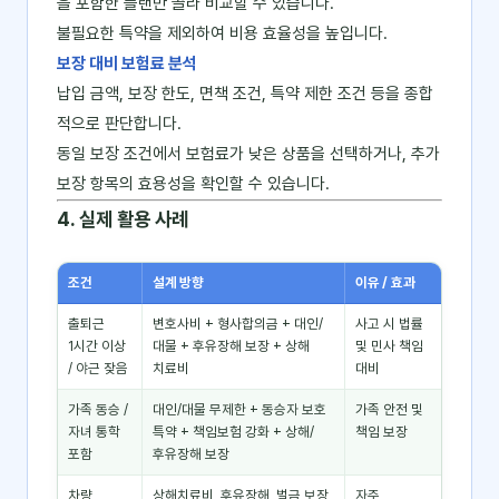
을 포함한 플랜만 골라 비교할 수 있습니다.
불필요한 특약을 제외하여 비용 효율성을 높입니다.
보장 대비 보험료 분석
납입 금액, 보장 한도, 면책 조건, 특약 제한 조건 등을 종합
적으로 판단합니다.
동일 보장 조건에서 보험료가 낮은 상품을 선택하거나, 추가
보장 항목의 효용성을 확인할 수 있습니다.
4. 실제 활용 사례
조건
설계 방향
이유 / 효과
출퇴근
변호사비 + 형사합의금 + 대인/
사고 시 법률
1시간 이상
대물 + 후유장해 보장 + 상해
및 민사 책임
/ 야근 잦음
치료비
대비
가족 동승 /
대인/대물 무제한 + 동승자 보호
가족 안전 및
자녀 통학
특약 + 책임보험 강화 + 상해/
책임 보장
포함
후유장해 보장
차량
상해치료비, 후유장해, 벌금 보장
자주