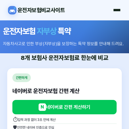
운전자보험비교사이트
운전자보험
자부상
특약
자동차사고로 인한 부상(자부상)을 보장하는 특약 정보를 안내해 드려요.
8개 보험사
운전자보험료
한눈에 비교
간편하게
네이버로 운전자보험 간편 계산
N
네이버로 간편 계산하기
⏱
입력 과정 없이 3초 만에 계산
🛡
안전한 네이버 인증으로 안심