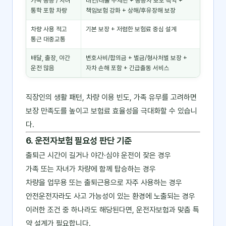
가족 동승 / 자녀
대인/대물 무제한 + 동승자 보호 특약 +
통학 포함 차량
책임보험 강화 + 상해/후유장해 보장
차량 사용 적고
기본 보장 + 저렴한 보험료 중심 설계
통근 대중교통
배달, 출장, 야간
변호사비/합의금 + 벌금/형사처벌 보장 +
운전 많음
자차 손해 포함 + 긴급출동 서비스
직장인의 생활 패턴, 차량 이용 빈도, 가족 유무를 고려하면
보장 만족도를 높이고 보험료 효율성을 극대화할 수 있습니
다.
6. 운전자보험 필요성 판단 기준
출퇴근 시간이 길거나 야간·심야 운전이 잦은 경우
가족 또는 자녀가 차량에 함께 탑승하는 경우
차량을 업무용 또는 출퇴근용으로 자주 사용하는 경우
안전운전자라도 사고 가능성이 있는 환경에 노출되는 경우
이러한 조건 중 하나라도 해당된다면, 운전자보험과 맞춤 특
약 설계가 필요합니다.