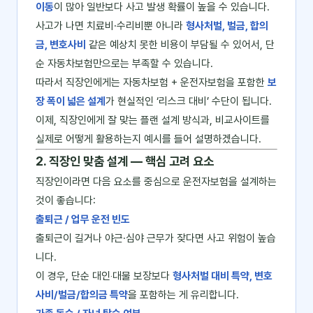
이동
이 많아 일반보다 사고 발생 확률이 높을 수 있습니다.
사고가 나면 치료비·수리비뿐 아니라
형사처벌, 벌금, 합의
금, 변호사비
같은 예상치 못한 비용이 부담될 수 있어서, 단
순 자동차보험만으로는 부족할 수 있습니다.
따라서 직장인에게는 자동차보험 + 운전자보험을 포함한
보
장 폭이 넓은 설계
가 현실적인 ‘리스크 대비’ 수단이 됩니다.
이제, 직장인에게 잘 맞는 플랜 설계 방식과, 비교사이트를
실제로 어떻게 활용하는지 예시를 들어 설명하겠습니다.
2. 직장인 맞춤 설계 ― 핵심 고려 요소
직장인이라면 다음 요소를 중심으로 운전자보험을 설계하는
것이 좋습니다:
출퇴근 / 업무 운전 빈도
출퇴근이 길거나 야근·심야 근무가 잦다면 사고 위험이 높습
니다.
이 경우, 단순 대인‧대물 보장보다
형사처벌 대비 특약, 변호
사비/벌금/합의금 특약
을 포함하는 게 유리합니다.