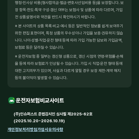
행정·민사상 비용(형사합의금·벌금·변호사선임비용 등)을 보장합니다. 보
장 항목·한도·특약 구성·갱신 여부는 보험사 및 상품에 따라 다르며, 가입
전 상품설명서와 약관을 반드시 확인하시기 바랍니다.
※ 본 사이트의 상품 목록·비교·예시 등은 일반적인 정보를 쉽게 보여주기
위한 편집 표현이며, 특정 상품의 우수성이나 가입을 보증·권유하지 않습
니다. 나이·성별·직업·운전 형태 등에 따라 가입 가능한 담보와 가입금액,
보험료 등은 달라질 수 있습니다.
※ 운전자보험 중 일부는 갱신형 상품으로, 갱신 시점의 연령·위험률·손해
율 등에 따라 보험료가 인상될 수 있습니다. 가입 시 직업·운전 형태 등에
대한 고지의무가 있으며, 사실과 다르게 알릴 경우 보장 제한·계약 해지
등의 불이익이 발생할 수 있습니다.
운전자보험비교사이트
(주)인슈퍼스트 준법감시인 심사필 제2025-62호
(2025.10.20~2026.10.19)
개인정보처리방침
가입시유의사항