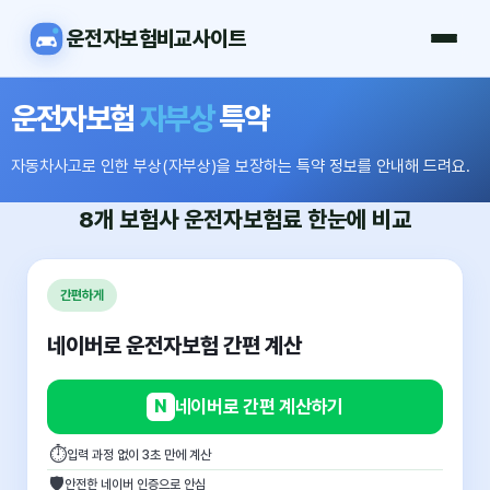
운전자보험비교사이트
운전자보험
자부상
특약
자동차사고로 인한 부상(자부상)을 보장하는 특약 정보를 안내해 드려요.
8개 보험사
운전자보험료
한눈에 비교
간편하게
네이버로 운전자보험 간편 계산
N
네이버로 간편 계산하기
⏱
입력 과정 없이 3초 만에 계산
🛡
안전한 네이버 인증으로 안심