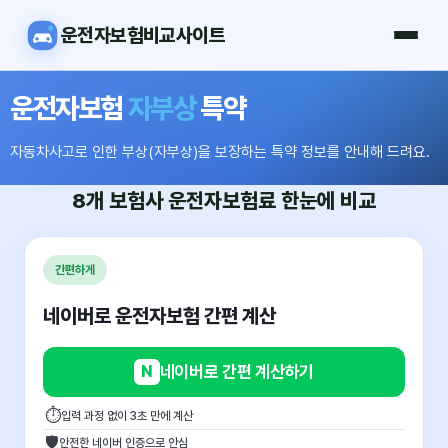
운전자보험비교사이트
운전자보험
자부상
특약
자동차사고로 인한 부상(자부상)을 보장하는 특약 정보를 안내해 드려요.
8개 보험사
운전자보험료
한눈에 비교
간편하게
네이버로 운전자보험 간편 계산
N
네이버로 간편 계산하기
⏱
입력 과정 없이 3초 만에 계산
🛡
안전한 네이버 인증으로 안심