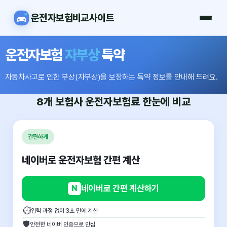
운전자보험비교사이트
운전자보험
자부상
특약
자동차사고로 인한 부상(자부상)을 보장하는 특약 정보를 안내해 드려요.
8개 보험사
운전자보험료
한눈에 비교
간편하게
네이버로 운전자보험 간편 계산
N
네이버로 간편 계산하기
⏱
입력 과정 없이 3초 만에 계산
🛡
안전한 네이버 인증으로 안심