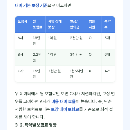
대비 기본 보장 기준
으로 비교하면:
보험사
월
사망·상해
벌금/
법률
특약
보험료
보장
합의금
지원
수
A사
1.8만
1억 원
2천만 원
O
5개
원
B사
2.2만
1억 원
3천만 원
O
6개
원
C사
1.5만
7천만 원
1천5백만
X
4개
원
원
위 데이터에서 월 보험료만 보면 C사가 저렴하지만, 보장 범
위를 고려하면 A사가
비용 대비 효율
이 높습니다. 즉, 단순
저렴한 보험료보다는
보장 대비 보험료
를 기준으로 최적 설
계를 해야 합니다.
3-2. 특약별 보험료 영향