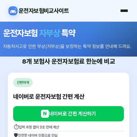
운전자보험비교사이트
운전자보험
자부상
특약
자동차사고로 인한 부상(자부상)을 보장하는 특약 정보를 안내해 드려요.
8개 보험사
운전자보험료
한눈에 비교
간편하게
네이버로 운전자보험 간편 계산
N
네이버로 간편 계산하기
⏱
입력 과정 없이 3초 만에 계산
🛡
안전한 네이버 인증으로 안심