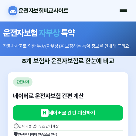
운전자보험비교사이트
운전자보험
자부상
특약
자동차사고로 인한 부상(자부상)을 보장하는 특약 정보를 안내해 드려요.
8개 보험사
운전자보험료
한눈에 비교
간편하게
네이버로 운전자보험 간편 계산
N
네이버로 간편 계산하기
⏱
입력 과정 없이 3초 만에 계산
🛡
안전한 네이버 인증으로 안심