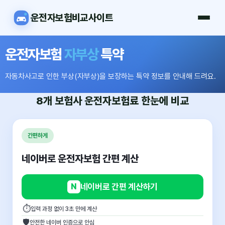
운전자보험비교사이트
운전자보험
자부상
특약
자동차사고로 인한 부상(자부상)을 보장하는 특약 정보를 안내해 드려요.
8개 보험사
운전자보험료
한눈에 비교
간편하게
네이버로 운전자보험 간편 계산
N
네이버로 간편 계산하기
⏱
입력 과정 없이 3초 만에 계산
🛡
안전한 네이버 인증으로 안심