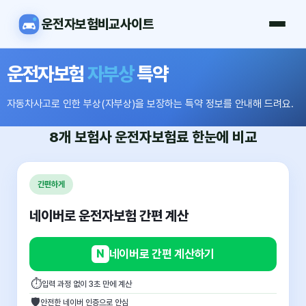
운전자보험비교사이트
운전자보험
자부상
특약
자동차사고로 인한 부상(자부상)을 보장하는 특약 정보를 안내해 드려요.
8개 보험사
운전자보험료
한눈에 비교
간편하게
네이버로 운전자보험 간편 계산
N
네이버로 간편 계산하기
⏱
입력 과정 없이 3초 만에 계산
🛡
안전한 네이버 인증으로 안심