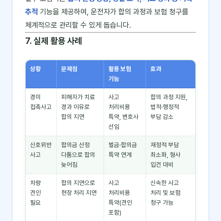
추적
기능을 제공하여, 운전자가 합의 과정과 보험 청구를
체계적으로 관리할 수 있게 돕습니다.
7. 실제 활용 사례
상황
문제점
활용 보험
효과
기능
경미
피해자가 치료
사고
합의 과정 지원,
접촉사고
경과 이유로
처리비용
법적·행정적
합의 지연
특약, 변호사
부담 감소
선임
신호위반
합의금 산정
벌금·합의금
재정적 부담
사고
다툼으로 합의
특약 연계
최소화, 형사
늦어짐
입건 대비
차량
합의 지연으로
사고
신속한 사고
견인
현장 처리 지연
처리비용
처리 및 보험
필요
특약(견인
청구 가능
포함)