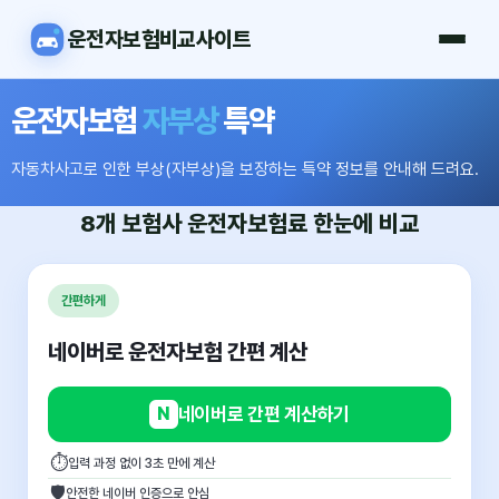
운전자보험비교사이트
운전자보험
자부상
특약
자동차사고로 인한 부상(자부상)을 보장하는 특약 정보를 안내해 드려요.
8개 보험사
운전자보험료
한눈에 비교
간편하게
네이버로 운전자보험 간편 계산
N
네이버로 간편 계산하기
⏱
입력 과정 없이 3초 만에 계산
🛡
안전한 네이버 인증으로 안심