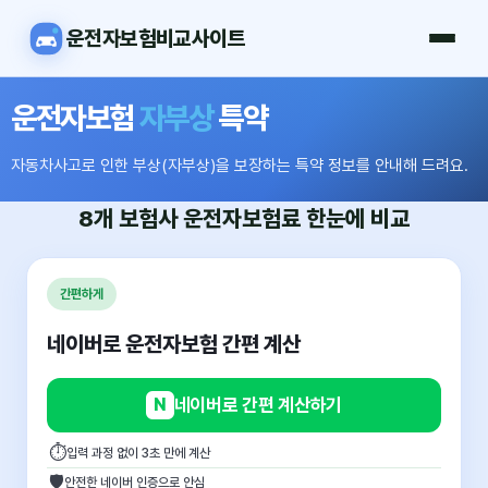
운전자보험비교사이트
운전자보험
자부상
특약
자동차사고로 인한 부상(자부상)을 보장하는 특약 정보를 안내해 드려요.
8개 보험사
운전자보험료
한눈에 비교
간편하게
네이버로 운전자보험 간편 계산
N
네이버로 간편 계산하기
⏱
입력 과정 없이 3초 만에 계산
🛡
안전한 네이버 인증으로 안심