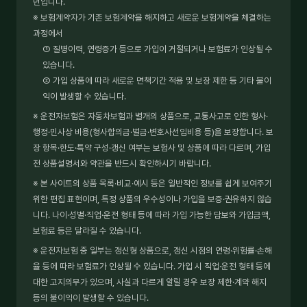
년입니다.
※ 보험계약자가 기존 보험계약을 해지하고 새로운 보험계약을 체결하는
과정에서
① 질병이력, 연령증가 등으로 가입이 거절되거나 보험료가 인상될 수
있습니다.
② 가입 상품에 따라 새로운 면책기간 적용 및 보장 제한 등 기타 불이
익이 발생할 수 있습니다.
※ 운전자보험은 자동차보험과 별개의 상품으로, 교통사고로 인한 형사·
행정·민사상 비용(형사합의금·벌금·변호사선임비용 등)을 보장합니다. 보
장 항목·한도·특약 구성·갱신 여부는 보험사 및 상품에 따라 다르며, 가입
전 상품설명서와 약관을 반드시 확인하시기 바랍니다.
※ 본 사이트의 상품 목록·비교·예시 등은 일반적인 정보를 쉽게 보여주기
위한 편집 표현이며, 특정 상품의 우수성이나 가입을 보증·권유하지 않습
니다. 나이·성별·직업·운전 형태 등에 따라 가입 가능한 담보와 가입금액,
보험료 등은 달라질 수 있습니다.
※ 운전자보험 중 일부는 갱신형 상품으로, 갱신 시점의 연령·위험률·손해
율 등에 따라 보험료가 인상될 수 있습니다. 가입 시 직업·운전 형태 등에
대한 고지의무가 있으며, 사실과 다르게 알릴 경우 보장 제한·계약 해지
등의 불이익이 발생할 수 있습니다.